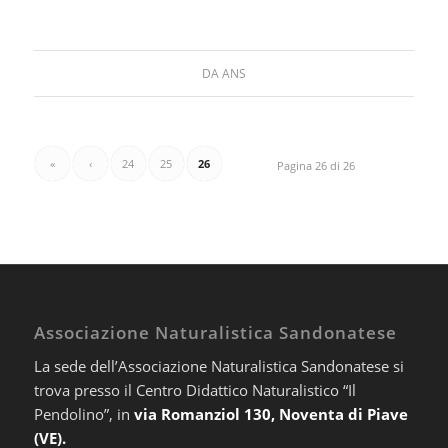
DA
ANS
«
‹
24
25
26
Pagina 26 di 26
Associazione Naturalistica Sandonatese
La sede dell’Associazione Naturalistica Sandonatese si
trova presso il Centro Didattico Naturalistico “Il
Pendolino”, in
via Romanziol 130, Noventa di Piave
(VE).