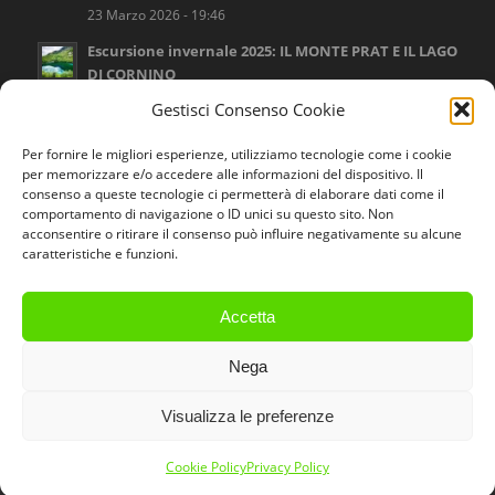
23 Marzo 2026 - 19:46
Escursione invernale 2025: IL MONTE PRAT E IL LAGO
DI CORNINO
16 Settembre 2025 - 17:12
Gestisci Consenso Cookie
Escursione invernale 2025: LA VAL CANZOI E IL LAGO
Per fornire le migliori esperienze, utilizziamo tecnologie come i cookie
DELLA STUA
per memorizzare e/o accedere alle informazioni del dispositivo. Il
16 Settembre 2025 - 17:02
consenso a queste tecnologie ci permetterà di elaborare dati come il
comportamento di navigazione o ID unici su questo sito. Non
Escursione invernale 2025: IL SENTIERO DELLE
acconsentire o ritirare il consenso può influire negativamente su alcune
MEATTE E VALLE MURE
caratteristiche e funzioni.
16 Settembre 2025 - 16:53
Accetta
Nega
© Copyright 2020 - Associazione Naturalistica Sandonatese -
Powered by
Visualizza le preferenze
LM Web Designer
Cookie Policy
Privacy Policy
Privacy Policy
Cookie Policy (UE)