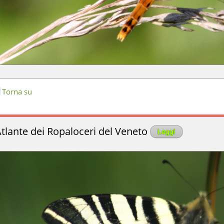
Torna su
tlante dei Ropaloceri del Veneto