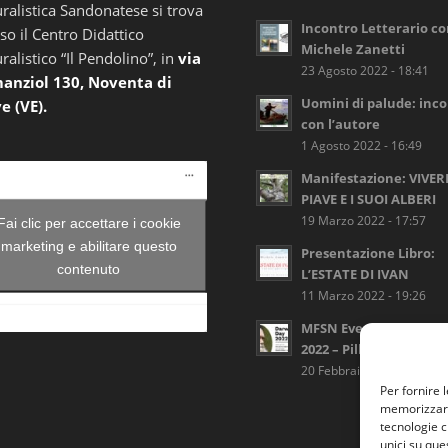
ralistica Sandonatese si trova
Incontro Letterario c
so il Centro Didattico
Michele Zanetti
ralistico “Il Pendolino”, in
via
23 Agosto 2022 - 18:41
anziol 130, Noventa di
Uomini di palude: inc
e (VE).
con l’autore
1 Agosto 2022 - 16:49
Manifestazione: VIVER
PIAVE E I SUOI ALBERI
19 Marzo 2022 - 17:57
Fai clic per accettare i cookie
marketing e abilitare questo
Presentazione Libro:
contenuto
L’ESTATE DI IVAN
11 Marzo 2022 - 19:26
MFSN Eventi: Darwin 
2022 – Pillole di meter
20 Febbraio 2022 - 12:59
Per fornire 
memorizzare 
tecnologie c
unici su que