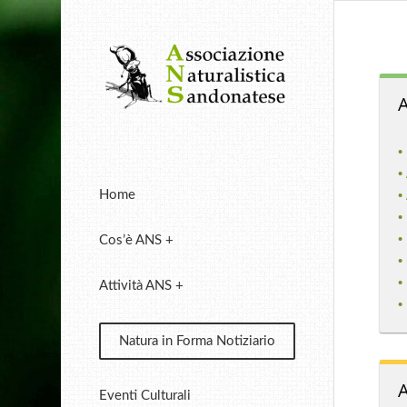
A
•
•
•
Home
•
•
Cos’è ANS +
•
•
Attività ANS +
•
Natura in Forma Notiziario
A
Eventi Culturali