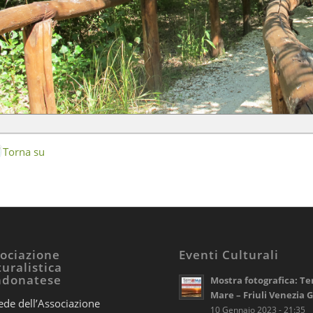
Torna su
ociazione
Eventi Culturali
uralistica
ndonatese
Mostra fotografica: Te
Mare – Friuli Venezia G
ede dell’Associazione
10 Gennaio 2023 - 21:35