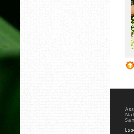
Ass
Nat
Sa
La s