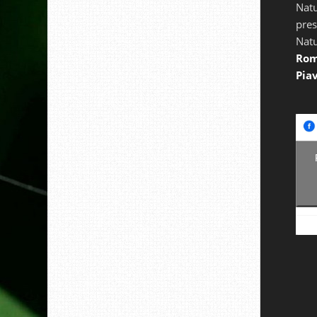
Natu
pres
Natu
Rom
Piav