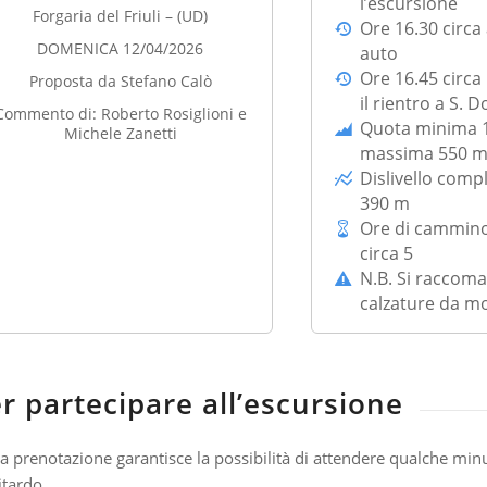
l’escursione
Forgaria del Friuli – (UD)
Ore 16.30 circa 
DOMENICA 12/04/2026
auto
Ore 16.45 circa
Proposta da Stefano Calò
il rientro a S. 
Commento di: Roberto Rosiglioni e
Quota minima 
Michele Zanetti
massima 550 
Dislivello comp
390 m
Ore di cammino
circa 5
N.B. Si raccom
calzature da m
r partecipare all’escursione
a prenotazione garantisce la possibilità di attendere qualche minu
itardo.