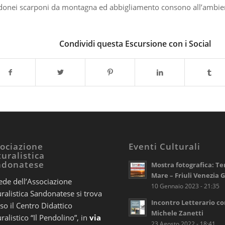
donei scarponi da montagna ed abbigliamento consono all’ambie
Condividi questa Escursione con i Social
ociazione
Eventi Culturali
uralistica
ndonatese
Mostra fotografica: Te
Mare – Friuli Venezia G
ede dell’Associazione
10 Gennaio 2023 - 21:35
ralistica Sandonatese si trova
Incontro Letterario c
so il Centro Didattico
Michele Zanetti
ralistico “Il Pendolino”, in
via
23 Agosto 2022 - 18:41