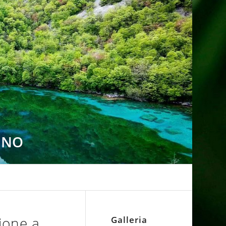
INO
ione a
Galleria