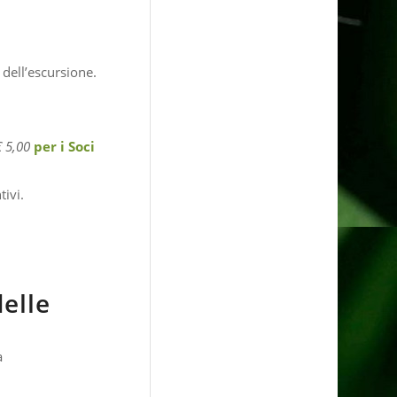
dell’escursione.
€ 5,00
per i Soci
tivi.
delle
a