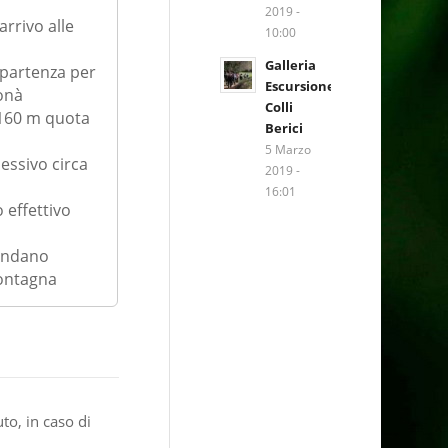
2019 -
arrivo alle
10:00
Galleria
 partenza per
Escursione
Donà
Colli
160 m quota
Berici
m
5 Marzo
lessivo circa
2019 -
16:01
 effettivo
andano
ontagna
to, in caso di