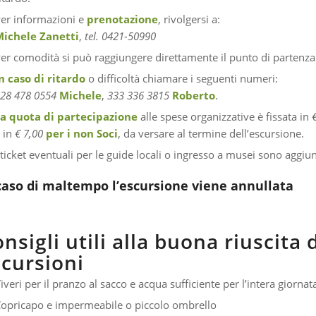
er informazioni e
prenotazione
, rivolgersi a:
Michele Zanetti
,
tel. 0421-50990
er comodità si può raggiungere direttamente il punto di partenza 
n caso di ritardo
o difficoltà chiamare i seguenti numeri:
28 478 0554
Michele
,
333 336 3815
Roberto
.
La quota di partecipazione
alle spese organizzative è fissata in
 in
€ 7,00
per i non Soci
, da versare al termine dell’escursione.
 ticket eventuali per le guide locali o ingresso a musei sono aggiun
caso di maltempo l’escursione viene annullata
nsigli utili alla buona riuscita 
scursioni
iveri per il pranzo al sacco e acqua sufficiente per l’intera giornat
opricapo e impermeabile o piccolo ombrello