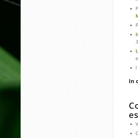
P
P
I
3
e
I
In 
Co
e
V
C