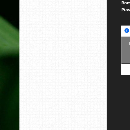
Rom
Piav