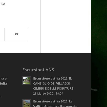
nte
Escursioni ANS
rra e
Escursione estiva 2026: IL
iulia
CANSIGLIO DEI VILLAGGI
CIMBRI E DELLE FIORITURE
23 Marzo 2026 - 19:59
on
Escursione estiva 2026: Le
Valli di Argenta e Ripapersico