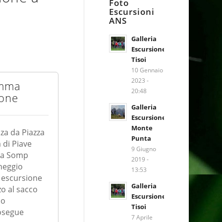
Foto
Escursioni
ANS
Galleria
Escursione
Tisoi
10 Gennaio
2023 -
mma
20:48
ione
Galleria
Escursione
Monte
za da Piazza
Punta
 di Piave
9 Giugno
o a Somp
2019 -
heggio
13:53
o escursione
Galleria
o al sacco
Escursione
so
Tisoi
rosegue
7 Aprile