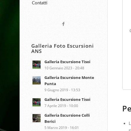
Contatti
Galleria Foto Escursioni
ANS
Galleria Escursione Tisoi
10 Gennaio 2023 - 20:48
Galleria Escursione Monte
Punta
9 Giugno 2019 - 13:53
Galleria Escursione Tisoi
7 Aprile 2019 - 10:00
Pe
Galleria Escursione Colli
Berici
L
5 Marzo 2019 - 16:01
r