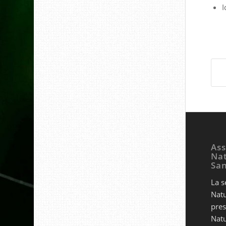
I
Ass
Nat
Sa
La s
Natu
pres
Natu