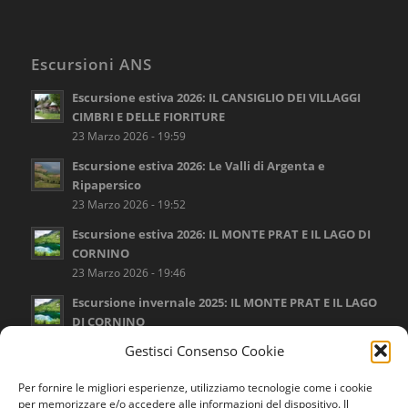
Escursioni ANS
Escursione estiva 2026: IL CANSIGLIO DEI VILLAGGI
CIMBRI E DELLE FIORITURE
23 Marzo 2026 - 19:59
Escursione estiva 2026: Le Valli di Argenta e
Ripapersico
23 Marzo 2026 - 19:52
Escursione estiva 2026: IL MONTE PRAT E IL LAGO DI
CORNINO
23 Marzo 2026 - 19:46
Escursione invernale 2025: IL MONTE PRAT E IL LAGO
DI CORNINO
16 Settembre 2025 - 17:12
Gestisci Consenso Cookie
Escursione invernale 2025: LA VAL CANZOI E IL LAGO
Per fornire le migliori esperienze, utilizziamo tecnologie come i cookie
DELLA STUA
per memorizzare e/o accedere alle informazioni del dispositivo. Il