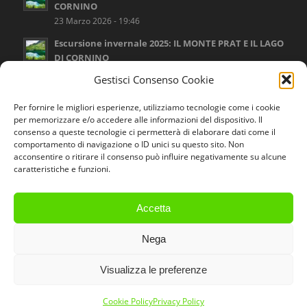
CORNINO
23 Marzo 2026 - 19:46
Escursione invernale 2025: IL MONTE PRAT E IL LAGO
DI CORNINO
16 Settembre 2025 - 17:12
Gestisci Consenso Cookie
Escursione invernale 2025: LA VAL CANZOI E IL LAGO
Per fornire le migliori esperienze, utilizziamo tecnologie come i cookie
DELLA STUA
per memorizzare e/o accedere alle informazioni del dispositivo. Il
16 Settembre 2025 - 17:02
consenso a queste tecnologie ci permetterà di elaborare dati come il
comportamento di navigazione o ID unici su questo sito. Non
Escursione invernale 2025: IL SENTIERO DELLE
acconsentire o ritirare il consenso può influire negativamente su alcune
MEATTE E VALLE MURE
caratteristiche e funzioni.
16 Settembre 2025 - 16:53
Accetta
Nega
© Copyright 2020 - Associazione Naturalistica Sandonatese -
Powered by
Visualizza le preferenze
LM Web Designer
Cookie Policy
Privacy Policy
Privacy Policy
Cookie Policy (UE)