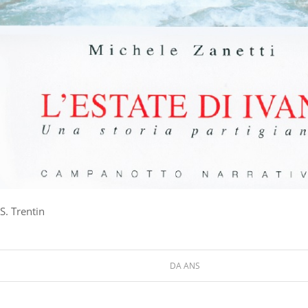
 S. Trentin
DA
ANS