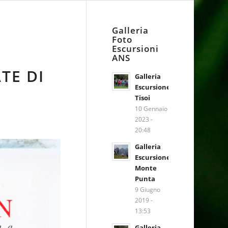
Galleria
Foto
Escursioni
ANS
ATE DI
Galleria
Escursione
Tisoi
10 Gennaio
2023 -
20:48
Galleria
Escursione
Monte
Punta
9 Giugno
2019 -
13:53
Galleria