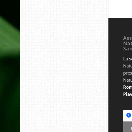
Ass
Nat
Sa
La s
Natu
pres
Natu
Rom
Piav