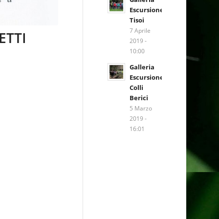
Escursione
Tisoi
7 Aprile
ETTI
2019 -
10:00
Galleria
Escursione
Colli
Berici
5 Marzo
2019 -
16:01