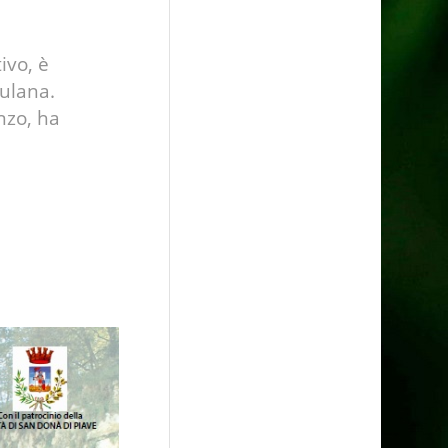
ivo, è
iulana.
nzo, ha
”