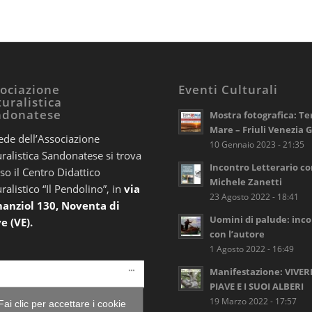
ociazione
Eventi Culturali
uralistica
ndonatese
Mostra fotografica: Te
Mare – Friuli Venezia G
ede dell’Associazione
10 Gennaio 2023 - 21:35
ralistica Sandonatese si trova
Incontro Letterario c
so il Centro Didattico
Michele Zanetti
ralistico “Il Pendolino”, in
via
23 Agosto 2022 - 18:41
anziol 130, Noventa di
Uomini di palude: inc
e (VE).
con l’autore
1 Agosto 2022 - 16:49
Manifestazione: VIVER
PIAVE E I SUOI ALBERI
19 Marzo 2022 - 17:57
Fai clic per accettare i cookie