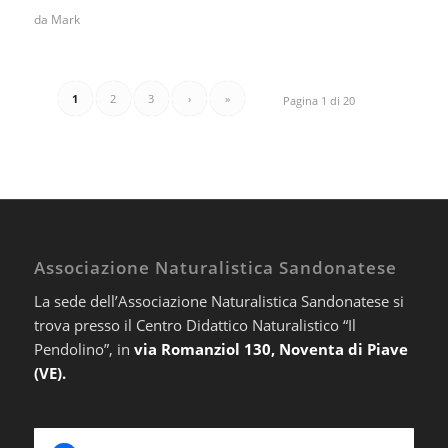
da
Mark
1
2
3
›
»
Pagina 1 di 20
Associazione Naturalistica Sandonatese
La sede dell’Associazione Naturalistica Sandonatese si
trova presso il Centro Didattico Naturalistico “Il
Pendolino”, in
via Romanziol 130, Noventa di Piave
(VE).